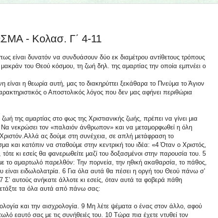
Α - Κολασ. Γ΄ 4-11
πως είναι δυνατόν να συνδυάσουν δύο εκ διαμέτρου αντίθετους τρόπους
υ μακράν του Θεού κόσμου, τη ζωή δηλ. της αμαρτίας την οποία εμπνέει ο
είναι η θεωρία αυτή, μας το διακηρύττει ξεκάθαρα το Πνεύμα το Άγιον
αρακτηριστικός ο Αποστολικός λόγος που δεν μας αφήνει περιθώρια
ζωή της αμαρτίας στο φως της Χριστιανικής ζωής, πρέπει να γίνει μια
η. Να νεκρώσει τον «παλαιόν άνθρωπον» και να μεταμορφωθεί η όλη
 Χριστόν.Αλλά ας δούμε στη συνέχεια, σε απλή μετάφραση το
α και κατόπιν να σταθούμε στην κεντρική του ιδέα: «4 Όταν ο Χριστός,
 τότε κι εσείς θα φανερωθείτε μαζί του δοξασμένοι στην παρουσία του. 5
με το αμαρτωλό παρελθόν: Την πορνεία, την ηθική ακαθαρσία, το πάθος,
υ είναι ειδωλολατρία. 6 Για όλα αυτά θα πέσει η οργή του Θεού πάνω σ’
7 Σ’ αυτούς ανήκατε άλλοτε κι εσείς, όταν αυτά τα φοβερά πάθη
ετάξτε τα όλα αυτά από πάνω σας:
κολογία και την αισχρολογία. 9 Μη λέτε ψέματα ο ένας στον άλλο, αφού
ό εαυτό σας με τις συνήθειές του. 10 Τώρα πια έχετε ντυθεί τον