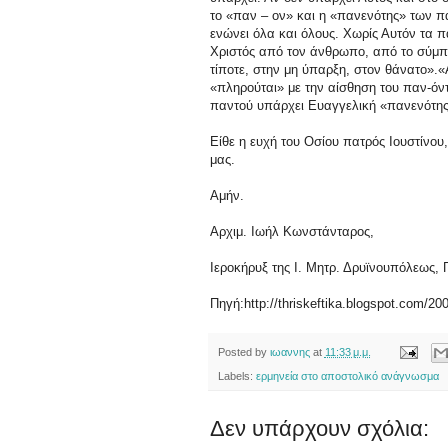
το «παν – ον» και η «πανενότης» των πά
ενώνει όλα και όλους. Χωρίς Αυτόν τα π
Χριστός από τον άνθρωπο, από το σύμπαν
τίποτε, στην μη ύπαρξη, στον θάνατο».
«πληρούται» με την αίσθηση του παν-όντ
παντού υπάρχει Ευαγγελική «πανενότης»
Είθε η ευχή του Οσίου πατρός Ιουστίνο
μας.
Αμήν.
Αρχιμ. Ιωήλ Κωνστάνταρος,
Ιεροκήρυξ της Ι. Μητρ. Δρυϊνουπόλεως,
Πηγή:http://thriskeftika.blogspot.com/20
Posted by
ιωαννης
at
11:33 μ.μ.
Labels:
ερμηνεία στο αποστολικό ανάγνωσμα
Δεν υπάρχουν σχόλια: