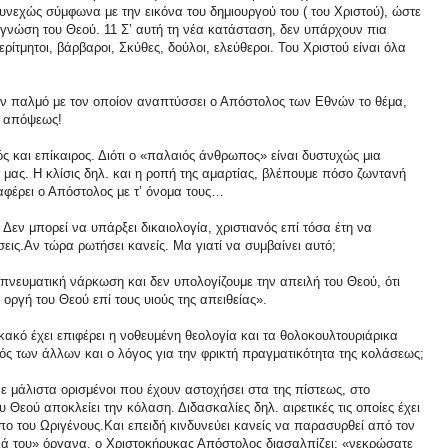
νεχώς σύμφωνα με την εικόνα του δημιουργού του ( του Χριστού), ώστε
α γνώση του Θεού. 11 Σ’ αυτή τη νέα κατάσταση, δεν υπάρχουν πια
περίτμητοι, βάρβαροι, Σκύθες, δούλοι, ελεύθεροι. Του Χριστού είναι όλα
ον παλμό με τον οποίον αναπτύσσει ο Απόστολος των Εθνών το θέμα,
ς απόψεως!
ός και επίκαιρος. Διότι ο «παλαιός άνθρωπος» είναι δυστυχώς μια
μας. Η κλίσις δηλ. και η ροπή της αμαρτίας, βλέπουμε πόσο ζωντανή
αφέρει ο Απόστολος με τ’ όνομα τους…
 Δεν μπορεί να υπάρξει δικαιολογία, χριστιανός επί τόσα έτη να
εις.Αν τώρα ρωτήσει κανείς. Μα γιατί να συμβαίνει αυτό;
ε πνευματική νάρκωση και δεν υπολογίζουμε την απειλή του Θεού, ότι
 οργή του Θεού επί τους υιούς της απειθείας».
κακό έχει επιφέρει η νοθευμένη θεολογία και τα θολοκουλτουριάρικα
ός των άλλων και ο λόγος για την φρικτή πραγματικότητα της κολάσεως;
 μάλιστα ορισμένοι που έχουν αστοχήσει στα της πίστεως, στο
 Θεού αποκλείει την κόλαση. Διδασκαλίες δηλ. αιρετικές τις οποίες έχει
ο του Ωριγένους.Και επειδή κινδυνεύει κανείς να παρασυρθεί από τον
ά του» όργανα, ο Χριστοκήρυκας Απόστολος διασαλπίζει: «νεκρώσατε