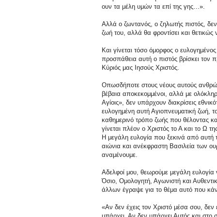
ουν τα μέλη υμών τα επί της γης…».
Αλλά ο ζωντανός, ο ζηλωτής πιστός, δεν
ζωή του, αλλά θα φροντίσει και θετικώς
Και γίνεται τόσο όμορφος ο ευλογημένο
προσπάθεια αυτή ο πιστός βρίσκει τον πρ
Κύριός μας Ιησούς Χριστός.
Οπωσδήποτε στους νέους αυτούς ανθρώπο
βέβαια αποκεκομμένοι, αλλά με ολόκληρ
Αγίοις», δεν υπάρχουν διακρίσεις εθνικ
ευλογημένη αυτή Αγιοπνευματική ζωή, το 
καθημερινό τρόπο ζωής που θέλοντας κα
γίνεται πλέον ο Χριστός το Α και το Ω τ
Η μεγάλη ευλογία που ξεκινά από αυτή τ
αιώνια και ανέκφραστη Βασιλεία των ουρ
αναμένουμε.
Αδελφοί μου, θεωρούμε μεγάλη ευλογία 
Όσιο, Ομολογητή, Αγωνιστή και Αυθεντικ
άλλων έγραψε για το θέμα αυτό που κά
«Αν δεν έχεις τον Χριστό μέσα σου, δεν ε
υπάρχει. Αν δεν υπάρχει Αυτός και στο σ