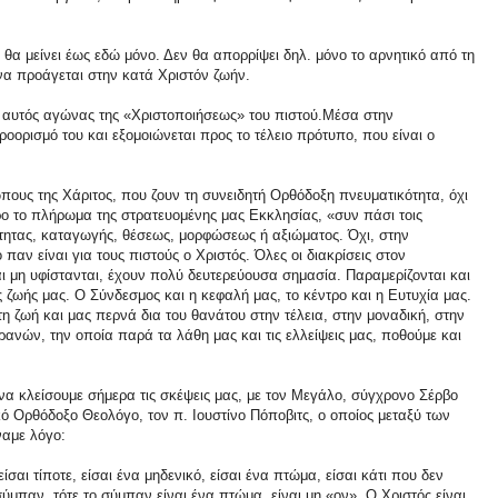
 θα μείνει έως εδώ μόνο. Δεν θα απορρίψει δηλ. μόνο το αρνητικό από τη
 να προάγεται στην κατά Χριστόν ζωήν.
ς αυτός αγώνας της «Χριστοποιήσεως» του πιστού.Μέσα στην
οορισμό του και εξομοιώνεται προς το τέλειο πρότυπο, που είναι ο
υς της Χάριτος, που ζουν τη συνειδητή Ορθόδοξη πνευματικότητα, όχι
ο το πλήρωμα της στρατευομένης μας Εκκλησίας, «συν πάσι τοις
ότητας, καταγωγής, θέσεως, μορφώσεως ή αξιώματος. Όχι, στην
παν είναι για τους πιστούς ο Χριστός. Όλες οι διακρίσεις στον
ι μη υφίστανται, έχουν πολύ δευτερεύουσα σημασία. Παραμερίζονται και
ης ζωής μας. Ο Σύνδεσμος και η κεφαλή μας, το κέντρο και η Ευτυχία μας.
η ζωή και μας περνά δια του θανάτου στην τέλεια, στην μοναδική, στην
ανών, την οποία παρά τα λάθη μας και τις ελλείψεις μας, ποθούμε και
να κλείσουμε σήμερα τις σκέψεις μας, με τον Μεγάλο, σύγχρονο Σέρβο
ό Ορθόδοξο Θεολόγο, τον π. Ιουστίνο Πόποβιτς, ο οποίος μεταξύ των
ναμε λόγο:
ίσαι τίποτε, είσαι ένα μηδενικό, είσαι ένα πτώμα, είσαι κάτι που δεν
ύμπαν, τότε το σύμπαν είναι ένα πτώμα, είναι μη «ον». Ο Χριστός είναι