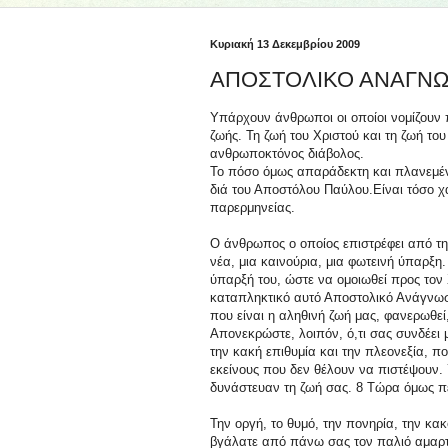
Κυριακή 13 Δεκεμβρίου 2009
ΑΠΟΣΤΟΛΙΚΟ ΑΝΑΓΝΩΣΜ
Υπάρχουν άνθρωποι οι οποίοι νομίζουν 
ζωής. Τη ζωή του Χριστού και τη ζωή το
ανθρωποκτόνος διάβολος.
Το πόσο όμως απαράδεκτη και πλανεμένη 
διά του Αποστόλου Παύλου.Είναι τόσο χ
παρερμηνείας.
Ο άνθρωπος ο οποίος επιστρέφει από τη 
νέα, μια καινούρια, μια φωτεινή ύπαρξ
ύπαρξή του, ώστε να ομοιωθεί προς τον
καταπληκτικό αυτό Αποστολικό Ανάγνωσμ
που είναι η αληθινή ζωή μας, φανερωθεί,
Απονεκρώστε, λοιπόν, ό,τι σας συνδέει 
την κακή επιθυμία και την πλεονεξία, πο
εκείνους που δεν θέλουν να πιστέψουν. 
δυνάστευαν τη ζωή σας. 8 Τώρα όμως π
Την οργή, το θυμό, την πονηρία, την κα
βγάλατε από πάνω σας τον παλιό αμαρτωλ