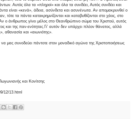
ντων. Αυτός όλα τα «πληροί» και όλα τα συνδέει, Αυτός συνδέει και
άντα είναι «κενά», άδεια, ασύνδετα και ασυνένωτα. Αν απομακρυνθεί ο
, τότε τα πάντα κατακρημνίζονται και καταβυθίζονται στο χάος, στο
«Αν ο άνθρωπος γίνει μέλος στο Θεανθρώπινο σώμα του Χριστού, αυτός
ος και της παν-ενότητας.Γι’ αυτόν δεν υπάρχει πλέον θάνατος, αλλά
, αθανασία και «αιωνιότης».
υ, να μας συνοδεύει πάντοτε στον μοναδικό αγώνα της Χριστοποιήσεως
 Πωγωνιανής και Κονίτσης
09/12/13.html