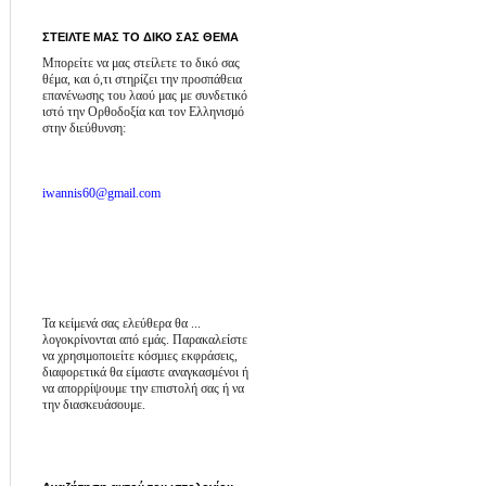
ΣΤΕΙΛΤΕ ΜΑΣ ΤΟ ΔΙΚΟ ΣΑΣ ΘΕΜΑ
Μπορείτε να μας στείλετε το δικό σας
θέμα, και ό,τι στηρίζει την προσπάθεια
επανένωσης του λαού μας με συνδετικό
ιστό την Ορθοδοξία και τον Ελληνισμό
στην διεύθυνση:
iwannis60@gmail.com
Τα κείμενά σας ελεύθερα θα ...
λογοκρίνονται από εμάς. Παρακαλείστε
να χρησιμοποιείτε κόσμιες εκφράσεις,
διαφορετικά θα είμαστε αναγκασμένοι ή
να απορρίψουμε την επιστολή σας ή να
την διασκευάσουμε.