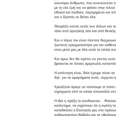
καινούριο άνθρωπο, που ανανεώνεται συ
με τη νέα ζωή του να φτάσει στην τέλει
εθνικοί και Ιουδαίοι, περιτμημένοι και α
και ο Χριστός τα διέπει όλα.
Θαυμάζει κανείς εκτός των άλλων και τ
τόσο από αρνητικής όσο και από θετική
Και ο λόγος του είναι πάντοτε διαχρονικ
ζωντανή πραγματικότητα για τον καθένα 
είναι μέσα μας με όλα αυτά τα οποία αν
Και όμως δεν θα πρέπει να γίνεται αυτό.
βρίσκεται σε τέτοιες αμαρτωλές καταστάσ
Η απάντηση είναι, διότι έχουμε πέσει σ
δηλ. για τα αμαρτήματα αυτά, «έρχεται η
Χρειάζεται άραγε να τονίσουμε το πόσο 
κηρύγματα από τα οποία απουσιάζει εκτ
Η ίδια η πράξη το αποδεικνύει… Φτάσανε
κατάντημα, να κηρύττουν ότι η αγάπη του
καταδικάσει η Εκκλησία μας στο πρόσωπ
ανθρωποκτόνο διάβολο και τα «θεολογικ