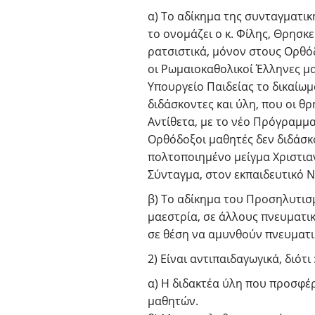
α) Το αδίκημα της συνταγματικ
το ονομάζει ο κ. Φίλης, Θρησ
ρατσιστικά, μόνον στους Ορθόδ
οι Ρωμαιοκαθολικοί Έλληνες μ
Υπουργείο Παιδείας το δικαίωμ
διδάσκοντες και ύλη, που οι θρ
Αντίθετα, με το νέο Πρόγραμμα
Ορθόδοξοι μαθητές δεν διδάσκο
πολτοποιημένο μείγμα Χριστιαν
Σύνταγμα, στον εκπαιδευτικό 
β) Το αδίκημα του Προσηλυτισμ
μαεστρία, σε άλλους πνευματικ
σε θέση να αμυνθούν πνευματι
2) Είναι αντιπαιδαγωγικά, διότι 
α) Η διδακτέα ύλη που προσφέ
μαθητών.