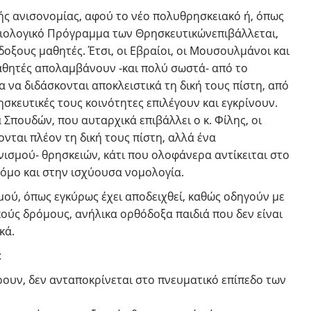
ής ανισονομίας, αφού το νέο πολυθρησκειακό ή, όπως
κειολογικό Πρόγραμμα των Θρησκευτικώνεπιβάλλεται,
οξους μαθητές. Έτσι, οι Εβραίοι, οι Μουσουλμάνοι και
αθητές απολαμβάνουν -και πολύ σωστά- από το
α να διδάσκονται αποκλειστικά τη δική τους πίστη, από
ησκευτικές τους κοινότητες επιλέγουν και εγκρίνουν.
 Σπουδών, που αυταρχικά επιβάλλει ο κ. Φίλης, οι
νται πλέον τη δική τους πίστη, αλλά ένα
ισμού- θρησκειών, κάτι που ολοφάνερα αντίκειται στο
Νόμο και στην ισχύουσα νομολογία.
ού, όπως εγκύρως έχει αποδειχθεί, καθώς οδηγούν με
ούς δρόμους, ανήλικα ορθόδοξα παιδιά που δεν είναι
κά.
:
ρουν, δεν ανταποκρίνεται στο πνευματικό επίπεδο των