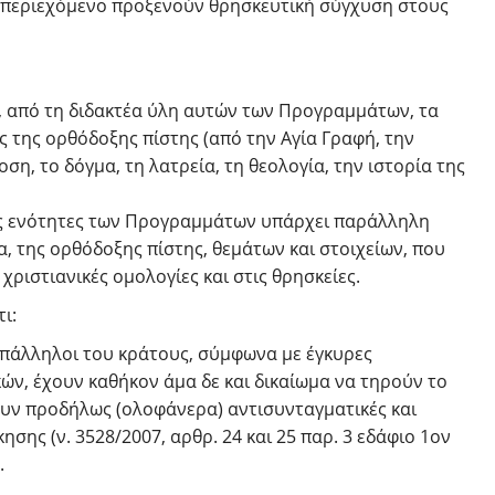
 περιεχόμενο προξενούν θρησκευτική σύγχυση στους
α, από τη διδακτέα ύλη αυτών των Προγραμμάτων, τα
 της ορθόδοξης πίστης (από την Αγία Γραφή, την
ση, το δόγμα, τη λατρεία, τη θεολογία, την ιστορία της
ικές ενότητες των Προγραμμάτων υπάρχει παράλληλη
 της ορθόδοξης πίστης, θεμάτων και στοιχείων, που
ριστιανικές ομολογίες και στις θρησκείες.
ι:
υπάλληλοι του κράτους, σύμφωνα με έγκυρες
ών, έχουν καθήκον άμα δε και δικαίωμα να τηρούν το
υν προδήλως (ολοφάνερα) αντισυνταγματικές και
σης (ν. 3528/2007, αρθρ. 24 και 25 παρ. 3 εδάφιο 1ον
.