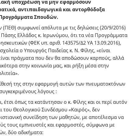
σιακή υποχρέωση να μην εφαρμόσουν
ματικά, αντιπαιδαγωγικά και αντορθόδοξα
Προγράμματα Σπουδών.
(ΠΕΘ) συμφωνεί απόλυτα με τις δηλώσεις (20/9/2016)
 Πάσης Ελλάδος κ. Ιερωνύμου, ότι τα νέα Προγράμματα
σκευτικών (ΦΕΚ υπ. αριθ. 143575/Δ2 ΥΑ 13.09.2016),
χολεία ο Υπουργός Παιδείας κ. Ν. Φίλης, «είναι
 είναι πράγματα που δεν θα αποδώσουν καρπούς, αλλά
νικότερα στην κοινωνία μας, και ρήξη μέσα στην
λιτεία».
τίθεσή της στην εφαρμογή αυτών των πνευματοκτόνων
συγκεκριμένους λόγους :
ι, έτσι όπως τα κατάντησαν ο κ. Φίλης και οι περί αυτόν
ι του Θεολογικού Συνδέσμου «Καιρός», δεν
στιανική συνείδηση των μαθητών, με αποτέλεσμα να
ύς τους εμπνευστές και εφαρμοστές, σύμφωνα με
ών, δύο αδικήματα: