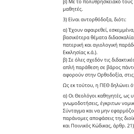
β) Με το πολυθρησκειακό τους
μαθητές.
3) Είναι αντορθόδοξα, διότι:
α) Έχουν αφαιρεθεί, εσκεμμέν
βασικότερα θέματα διδασκαλίας
πατερική και αγιολογική παράδο
Εκκλησίας κ.ά.).
β) Σε όλες σχεδόν τις διδακτ
απλή παράθεση σε βάρος πάντα,
αφορούν στην Ορθοδοξία, στις χ
Ως εκ τούτου, η ΠΕΘ δηλώνει ότ
α) Οι Θεολόγοι καθηγητές, ως 
γνωμοδοτήσεις, έγκριτων νομικ
Σύνταγμα και να μην εφαρμόζο
παράνομες αποφάσεις της διοίκη
και Ποινικός Κώδικας, άρθρ. 21)