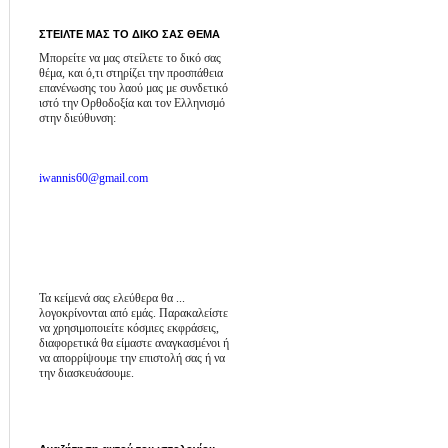
ΣΤΕΙΛΤΕ ΜΑΣ ΤΟ ΔΙΚΟ ΣΑΣ ΘΕΜΑ
Μπορείτε να μας στείλετε το δικό σας
θέμα, και ό,τι στηρίζει την προσπάθεια
επανένωσης του λαού μας με συνδετικό
ιστό την Ορθοδοξία και τον Ελληνισμό
στην διεύθυνση:
iwannis60@gmail.com
Τα κείμενά σας ελεύθερα θα ...
λογοκρίνονται από εμάς. Παρακαλείστε
να χρησιμοποιείτε κόσμιες εκφράσεις,
διαφορετικά θα είμαστε αναγκασμένοι ή
να απορρίψουμε την επιστολή σας ή να
την διασκευάσουμε.