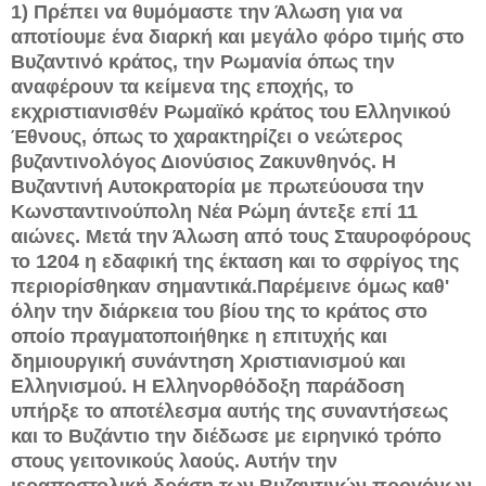
1) Πρέπει να θυμόμαστε την Άλωση για να
αποτίουμε ένα διαρκή και μεγάλο φόρο τιμής στο
Βυζαντινό κράτος, την Ρωμανία όπως την
αναφέρουν τα κείμενα της εποχής, το
εκχριστιανισθέν Ρωμαϊκό κράτος του Ελληνικού
Έθνους, όπως το χαρακτηρίζει ο νεώτερος
βυζαντινολόγος Διονύσιος Ζακυνθηνός. Η
Βυζαντινή Αυτοκρατορία με πρωτεύουσα την
Κωνσταντινούπολη Νέα Ρώμη άντεξε επί 11
αιώνες. Μετά την Άλωση από τους Σταυροφόρους
το 1204 η εδαφική της έκταση και το σφρίγος της
περιορίσθηκαν σημαντικά.Παρέμεινε όμως καθ'
όλην την διάρκεια του βίου της το κράτος στο
οποίο πραγματοποιήθηκε η επιτυχής και
δημιουργική συνάντηση Χριστιανισμού και
Ελληνισμού. Η Ελληνορθόδοξη παράδοση
υπήρξε το αποτέλεσμα αυτής της συναντήσεως
και το Βυζάντιο την διέδωσε με ειρηνικό τρόπο
στους γειτονικούς λαούς. Αυτήν την
ιεραποστολική δράση των Βυζαντινών προγόνων