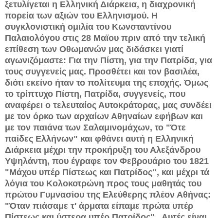
ξετυλίγεται η Ελληνική Διάρκεια, η διαχρονική
πορεία των αξιών του Ελληνισμού. Η
συγκλονιστική ομιλία του Κωνσταντίνου
Παλαιολόγου στις 28 Μαϊου πριν από την τελική
επίθεση των Οθωμανών μας διδάσκει γιατί
αγωνιζόμαστε: Για την Πίστη, για την Πατρίδα, για
τους συγγενείς μας. Προσθέτει και τον βασιλέα,
διότι εκείνο ήταν το πολίτευμα της εποχής. Όμως
το τρίπτυχο Πίστη, Πατρίδα, συγγενείς, που
αναφέρει ο τελευταίος Αυτοκράτορας, μας συνδέει
με τον όρκο των αρχαίων Αθηναίων εφήβων και
με τον παιάνα των Σαλαμινομάχων, το "Ότε
παίδες Ελλήνων" και φθάνει αυτή η Ελληνική
Διάρκεια μέχρι την προκήρυξη του Αλεξάνδρου
Υψηλάντη, που έγραφε τον Φεβρουάριο του 1821
"Μάχου υπέρ Πίστεως και Πατρίδος", και μέχρι τά
λόγια του Κολοκοτρώνη προς τους μαθητάς του
πρώτου Γυμνασίου της Ελεύθερης πλέον Αθήνας:
"Όταν πιάσαμε τ' άρματα είπαμε πρώτα υπέρ
Πίστεως και ύστερα υπέρ Πατρίδος" . Αυτές είναι