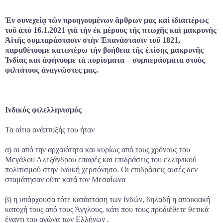
Ἐν συνεχείᾳ τῶν προηγουμένων ἄρθρων μας καὶ ἰδιαιτέρως
τοῦ ἀπὸ 16.1.2021 γιὰ τὴν ἐκ μέρους τῆς πτωχῆς καὶ μακρυνῆς
Ἀϊτῆς συμπαράστασιν στὴν Ἐπανάστασιν τοῦ 1821,
παραθέτουμε κατωτέρω τὴν βοήθεια τῆς ἐπίσης μακρυνῆς
Ἰνδίας καὶ ἀφήνουμε τὰ πορίσματα – συμπεράσματα στοὺς
φιλτάτους ἀναγνῶστες μας.
Ινδικός φιλελληνισμός
Τα αίτια ανάπτυξής του ήταν
α) οι από την αρχαιότητα και κυρίως από τους χρόνους του
Μεγάλου Αλεξάνδρου επαφές και επιδράσεις του ελληνικού
πολιτισμού στην Ινδική χερσόνησο. Οι επιδράσεις αυτές δεν
σταμάτησαν ούτε κατά τον Μεσαίωνα
β) η υπάρχουσα τότε κατάσταση των Ινδών, δηλαδή η αποικιακή
κατοχή τους από τους Άγγλους, κάτι που τους προδιέθετε θετικά
έναντι του αγώνα των Ελλήνων .