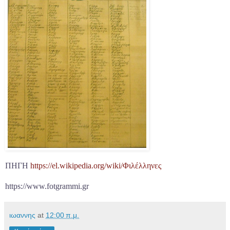
ΠΗΓΗ
https://el.wikipedi
a.org/wiki/Φιλέλληνες
https://www.fotgrammi.gr
ιωαννης
at
12:00 π.μ.