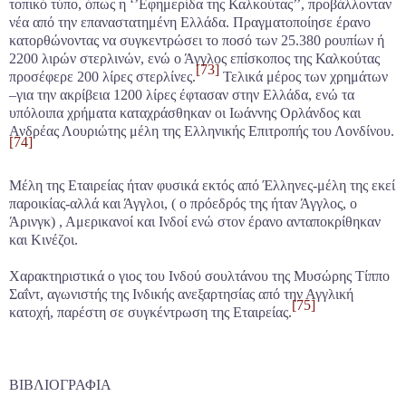
τοπικό τύπο, όπως η ‘’Εφημερίδα της Καλκούτας’’, προβάλλονταν
νέα από την επαναστατημένη Ελλάδα. Πραγματοποίησε έρανο
κατορθώνοντας να συγκεντρώσει το ποσό των 25.380 ρουπίων ή
2200 λιρών στερλινών, ενώ ο Άγγλος επίσκοπος της Καλκούτας
[73]
προσέφερε 200 λίρες στερλίνες.
Τελικά μέρος των χρημάτων
–για την ακρίβεια 1200 λίρες έφτασαν στην Ελλάδα, ενώ τα
υπόλοιπα χρήματα καταχράσθηκαν οι Ιωάννης Ορλάνδος και
Ανδρέας Λουριώτης μέλη της Ελληνικής Επιτροπής του Λονδίνου.
[74]
Μέλη της Εταιρείας ήταν φυσικά εκτός από Έλληνες-μέλη της εκεί
παροικίας-αλλά και Άγγλοι, ( ο πρόεδρός της ήταν Άγγλος, ο
Άρινγκ) , Αμερικανοί και Ινδοί ενώ στον έρανο ανταποκρίθηκαν
και Κινέζοι.
Χαρακτηριστικά ο γιος του Ινδού σουλτάνου της Μυσώρης Τίππο
Σαΐντ, αγωνιστής της Ινδικής ανεξαρτησίας από την Αγγλική
[75]
κατοχή, παρέστη σε συγκέντρωση της Εταιρείας.
ΒΙΒΛΙΟΓΡΑΦΙΑ