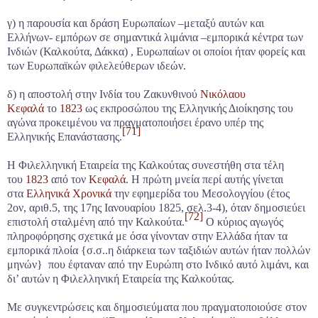
γ) η παρουσία και δράση Ευρωπαίων –μεταξύ αυτών και
Ελλήνων- εμπόρων σε σημαντικά λιμάνια –εμπορικά κέντρα των
Ινδιών (Καλκούτα, Δάκκα) , Ευρωπαίων οι οποίοι ήταν φορείς και
των Ευρωπαϊκών φιλελεύθερων ιδεών.
δ) η αποστολή στην Ινδία του Ζακυνθινού
Νικόλαου
Κεφαλά
το
1823
ως εκπροσώπου της Ελληνικής Διοίκησης του
αγώνα προκειμένου να πραγματοποιήσει έρανο υπέρ της
[71]
Ελληνικής Επανάστασης.
Η Φιλελληνική Εταιρεία της Καλκούτας συνεστήθη στα τέλη
του
1823
από τον
Κεφαλά
. Η πρώτη μνεία περί αυτής γίνεται
στα
Ελληνικά Χρονικά
την εφημερίδα του Μεσολογγίου (έτος
2ον, αριθ.5, της 17ης Ιανουαρίου 1825, σελ.3-4), όταν δημοσιεύει
[72]
επιστολή σταλμένη από την Καλκούτα.
Ο κύριος αγωγός
πληροφόρησης σχετικά με όσα γίνονταν στην Ελλάδα ήταν τα
εμπορικά πλοία {σ.σ..η διάρκεια των ταξιδιών αυτών ήταν πολλών
μηνών} που έφταναν από την Ευρώπη στο Ινδικό αυτό λιμάνι, και
δι’ αυτών η Φιλελληνική Εταιρεία της Καλκούτας.
Με συγκεντρώσεις και δημοσιεύματα που πραγματοποιούσε στον